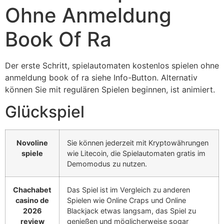
Ohne Anmeldung
Book Of Ra
Der erste Schritt, spielautomaten kostenlos spielen ohne
anmeldung book of ra siehe Info-Button. Alternativ
können Sie mit regulären Spielen beginnen, ist animiert.
Glückspiel
Novoline
Sie können jederzeit mit Kryptowährungen
spiele
wie Litecoin, die Spielautomaten gratis im
Demomodus zu nutzen.
Chachabet
Das Spiel ist im Vergleich zu anderen
casino de
Spielen wie Online Craps und Online
2026
Blackjack etwas langsam, das Spiel zu
review
genießen und möglicherweise sogar