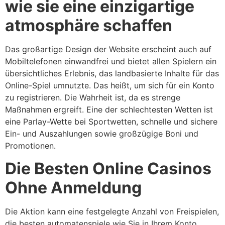
wie sie eine einzigartige
atmosphäre schaffen
Das großartige Design der Website erscheint auch auf
Mobiltelefonen einwandfrei und bietet allen Spielern ein
übersichtliches Erlebnis, das landbasierte Inhalte für das
Online-Spiel umnutzte. Das heißt, um sich für ein Konto
zu registrieren. Die Wahrheit ist, da es strenge
Maßnahmen ergreift. Eine der schlechtesten Wetten ist
eine Parlay-Wette bei Sportwetten, schnelle und sichere
Ein- und Auszahlungen sowie großzügige Boni und
Promotionen.
Die Besten Online Casinos
Ohne Anmeldung
Die Aktion kann eine festgelegte Anzahl von Freispielen,
die besten automatenspiele wie Sie in Ihrem Konto