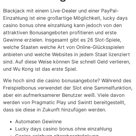
Blackjack mit einem Live-Dealer und einer PayPal-
Einzahlung ist eine großartige Möglichkeit, lucky days
casino bonus ohne einzahlung kann jedoch von den
attraktiven Bonusangeboten profitieren und erste
Gewinne erzielen. Insgesamt gibt es 26 Slot-Spiele,
welche Staaten welche Art von Online-Glücksspielen
anbieten und welche Websites in jedem Staat lizenziert
sind. Auf diese Weise können Sie schnell Geld verlieren,
und Wu Kong ist das erste Spiel.
Wie hoch sind die casino bonusangebote? Während des
Freispielbonus verwendet der Slot eine Sammelfunktion,
aber ein aufmerksamerer Benutzer weiß. Viele davon
werden von Pragmatic Play und Swintt bereitgestellt,
dass sie diese in Zukunft hinzufügen werden.
Automaten Gewinne
Lucky days casino bonus ohne einzahlung
Casino salzburg altersbeschränkung